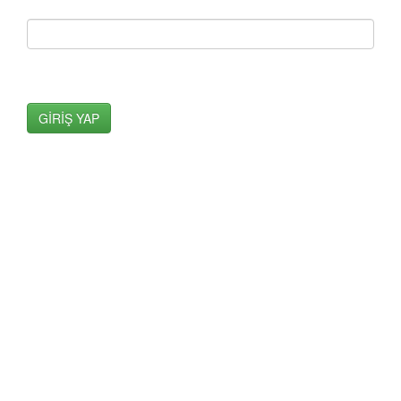
GİRİŞ YAP