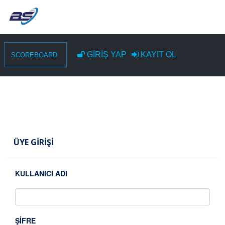
GİRİŞ YAP
KAYIT OL
SCOREBOARD
ÜYE GİRİŞİ
KULLANICI ADI
ŞİFRE