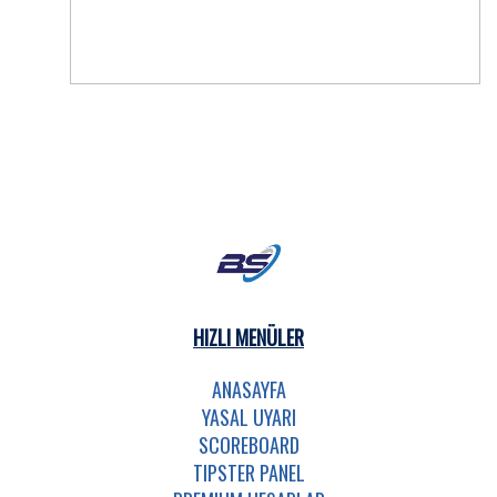
HIZLI MENÜLER
ANASAYFA
YASAL UYARI
SCOREBOARD
TIPSTER PANEL